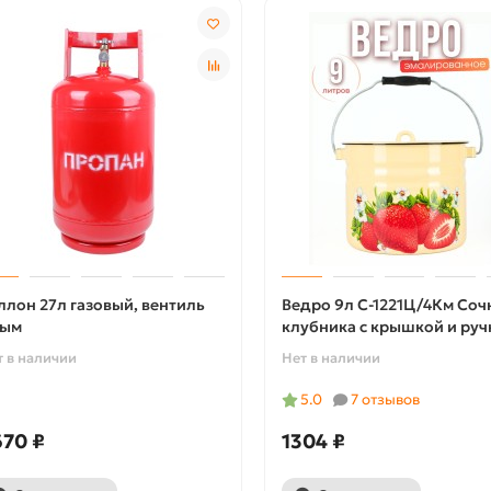
ллон 27л газовый, вентиль
Ведро 9л С-1221Ц/4Км Соч
ым
клубника с крышкой и руч
т в наличии
Нет в наличии
5.0
7 отзывов
670 ₽
1304 ₽