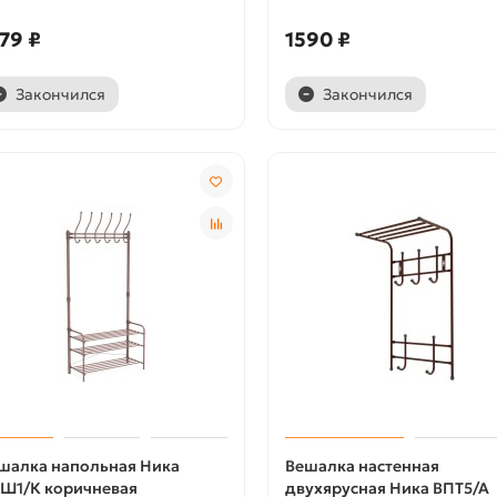
79 ₽
1590 ₽
Закончился
Закончился
шалка напольная Ника
Вешалка настенная
Ш1/К коричневая
двухярусная Ника ВПТ5/А