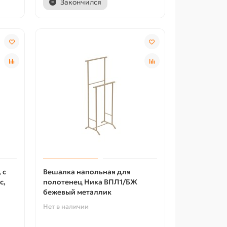
Закончился
 с
Вешалка напольная для
с,
полотенец Ника ВПЛ1/БЖ
бежевый металлик
Нет в наличии