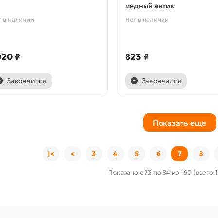
медный антик
т в наличии
Нет в наличии
020 ₽
823 ₽
Закончился
Закончился
Показать еще
|<
<
3
4
5
6
7
8
Показано с 73 по 84 из 160 (всего 