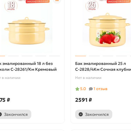
к эмалированный 18 л без
Бак эмалированный 25 л
коли С-28261/Км Кремовый
С-2828/4Км Сочная клубн
т в наличии
Нет в наличии
5.0
1 отзыв
75 ₽
2591 ₽
Закончился
Закончился