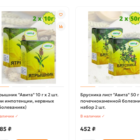
рышник "Авита" 10 г х 2 шт.
Брусника лист "Авита" 50 г
ри импотенции, нервных
почечнокаменной болезни
болеваниях)
набор 2 шт.
наличии ✓
В наличии ✓
85 ₽
452 ₽