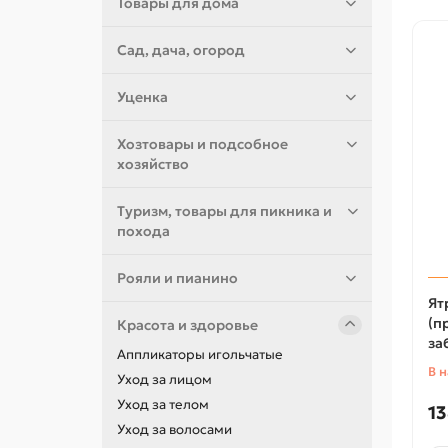
Товары для дома
Сад, дача, огород
Уценка
Хозтовары и подсобное
хозяйство
Туризм, товары для пикника и
похода
Рояли и пианино
Ят
(п
Красота и здоровье
за
Аппликаторы игольчатые
В 
Уход за лицом
Уход за телом
13
Уход за волосами