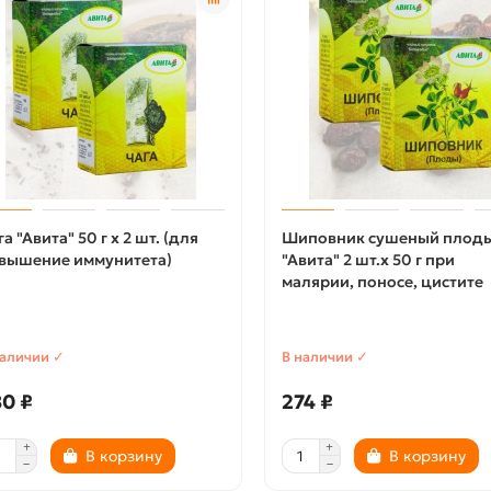
га "Авита" 50 г х 2 шт. (для
Шиповник сушеный плод
вышение иммунитета)
"Авита" 2 шт.x 50 г при
малярии, поносе, цистите
наличии ✓
В наличии ✓
0 ₽
274 ₽
В корзину
В корзину