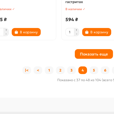
гастритах
наличии ✓
В наличии ✓
5 ₽
594 ₽
В корзину
В корзину
Показать еще
|<
<
1
2
3
4
5
6
Показано с 37 по 48 из 104 (всего 