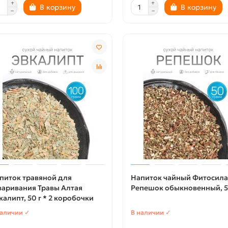
В корзину
В корзину
питок травяной для
Напиток чайный Фитосила
варивания Травы Алтая
Репешок обыкновенный, 5
калипт, 50 г * 2 коробочки
наличии ✓
В наличии ✓