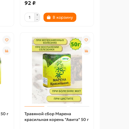
92 ₽
В корзину
50 г
Травяной сбор Марена
красильная корень "Авита" 50 г