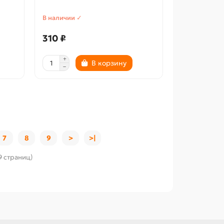
В наличии ✓
310 ₽
В корзину
7
8
9
>
>|
9 страниц)