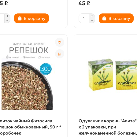
5 ₽
45 ₽
В корзину
В корзину
питок чайный Фитосила
Одуванчик корень "Авита" 
пешок обыкновенный, 50 г *
x 2 упаковки, при
коробочек
желчнокаменной болезни,