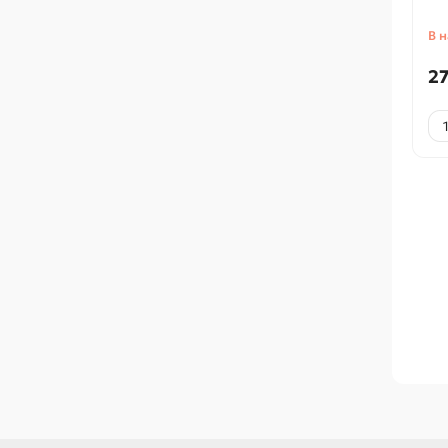
В 
27