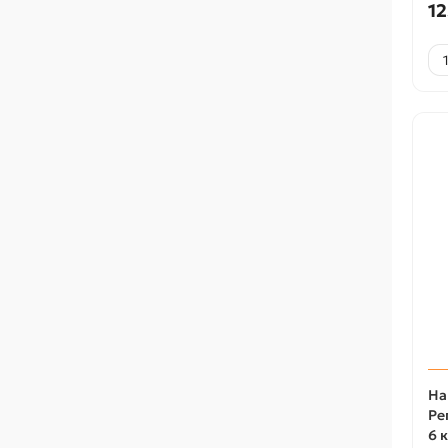
12
На
Ре
6 