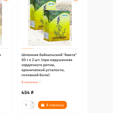
ы
Шлемник байкальский "Авита"
50 г х 2 шт. (при нарушениях
сердечного ритма,
хронической усталости,
головной боли)
В наличии ✓
454 ₽
В корзину