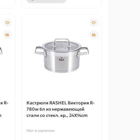
я R-
Кастрюля RASHEL Виктория R-
780w 6л из нержавеющей
m
стали со стекл. кр., 24X14cm
Нет в наличии