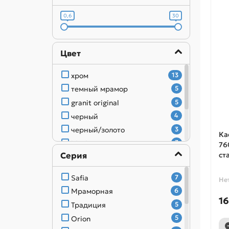
Стальэмаль
116
0,6
30
Цвет
хром
13
темный мрамор
5
granit original
5
черный
4
черный/золото
3
Ка
black
3
76
Серия
ста
капучино
2
кофейный мрамор
1
Safia
7
Не
черный/серебро
1
Мраморная
6
16
Традиция
5
Orion
5