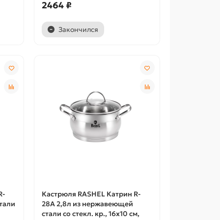
2464 ₽
Закончился
R-
Кастрюля RASHEL Катрин R-
стали
28А 2,8л из нержавеющей
стали со стекл. кр., 16х10 см,