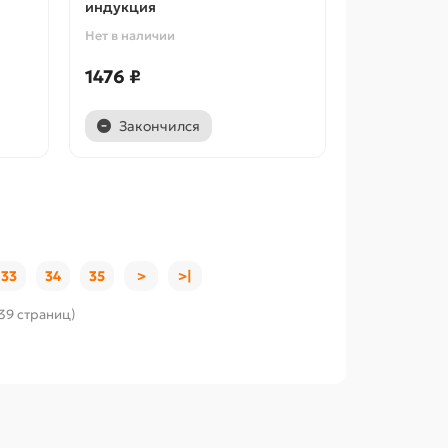
индукция
Нет в наличии
1476 ₽
Закончился
33
34
35
>
>|
 39 страниц)