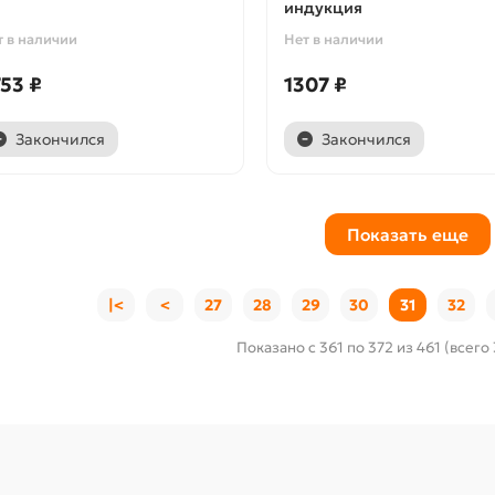
индукция
т в наличии
Нет в наличии
53 ₽
1307 ₽
Закончился
Закончился
Показать еще
|<
<
27
28
29
30
31
32
Показано с 361 по 372 из 461 (всего