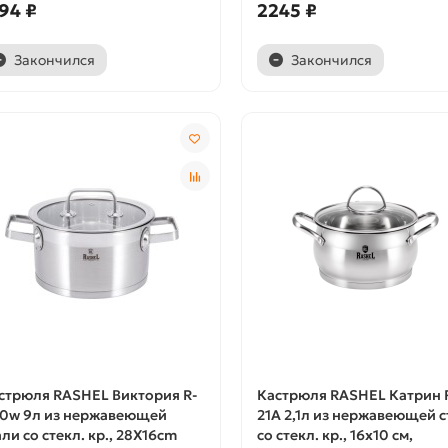
94 ₽
2245 ₽
Закончился
Закончился
стрюля RASHEL Виктория R-
Кастрюля RASHEL Катрин 
0w 9л из нержавеющей
21А 2,1л из нержавеющей 
али со стекл. кр., 28X16cm
со стекл. кр., 16х10 см,