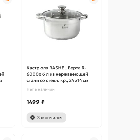
Кастрюля RASHEL Берта R-
ей
6000х 6 л из нержавеющей
м
стали со стекл. кр., 24 х14 см
Нет в наличии
1499 ₽
Закончился