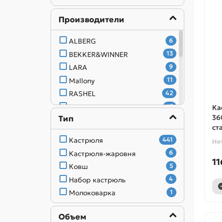
Производители
ALBERG
6
BEKKER&WINNER
13
LARA
9
Mallony
11
RASHEL
42
Scovo
15
Ка
36
Тип
ZEIDAN
20
ста
АМЕТ
39
Кастрюля
441
Не
ГАРДАРИКА
5
Кастрюля-жаровня
6
КУКМАРА
42
11
Ковш
5
Калитва
18
Набор кастрюль
4
Лысьвенские эмали
98
Молоковарка
1
МАРУСЯ
15
Посуда Мечта
12
Объем