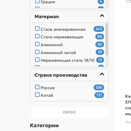
Грация
4
Granit Ultra Induction
4
Материал
Granit
3
Granit ultra
3
Сталь эмалированная
245
Литая посуда без покрытия
2
Сталь нержавеющая
88
Stella
2
Алюминий
30
Leon
1
Алюминий литой
29
Нержавеющая сталь 18/10
13
Чугун
5
Страна производства
Стекло
1
Россия
336
Китай
121
Ка
37
ст
СБРОС
ин
Не
Категории