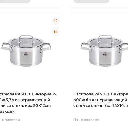
стрюля RASHEL Виктория R-
Кастрюля RASHEL Виктори
0w 3,7л из нержавеющей
600w 6л из нержавеющей
али со стекл. кр., 20X12cm
стали со стекл. кр., 24X14c
дукция
т в наличии
Нет в наличии