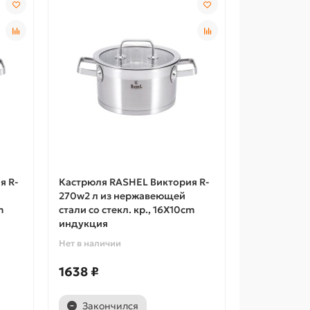
я R-
Кастрюля RASHEL Виктория R-
270w2 л из нержавеющей
m
стали со стекл. кр., 16X10cm
индукция
Нет в наличии
1638 ₽
Закончился