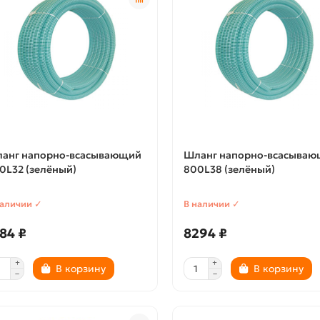
анг напорно-всасывающий
Шланг напорно-всасыва
0L32 (зелёный)
800L38 (зелёный)
наличии ✓
В наличии ✓
84 ₽
8294 ₽
В корзину
В корзину