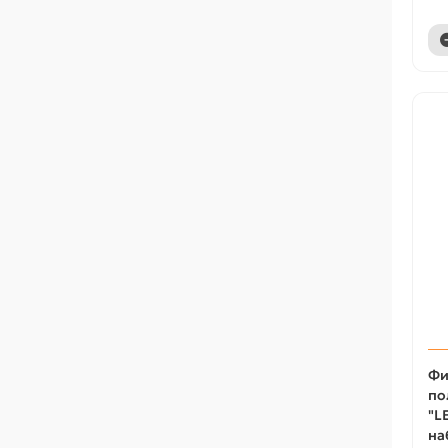
Фи
по
"L
на