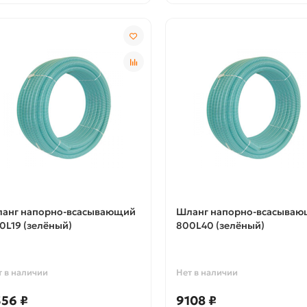
анг напорно-всасывающий
Шланг напорно-всасыва
0L19 (зелёный)
800L40 (зелёный)
т в наличии
Нет в наличии
356 ₽
9108 ₽