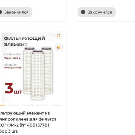
Закончился
Закончился
льтрующий элемент из
липропилена для фильтра
EO" ФМ-2 (№ 40015770)
бор 3 шт.