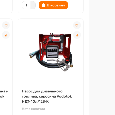
В корзину
ина и
Насос для дизельного
tok
топлива, керосина Vodotok
НДТ-40л/12В-К
Нет в наличии