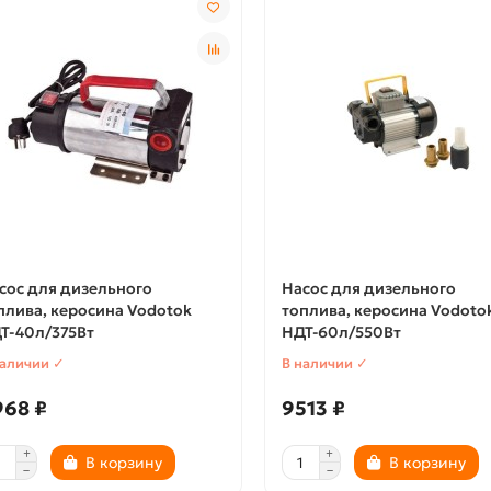
сос для дизельного
Насос для дизельного
плива, керосина Vodotok
топлива, керосина Vodoto
Т-40л/375Вт
НДТ-60л/550Вт
наличии ✓
В наличии ✓
968 ₽
9513 ₽
В корзину
В корзину