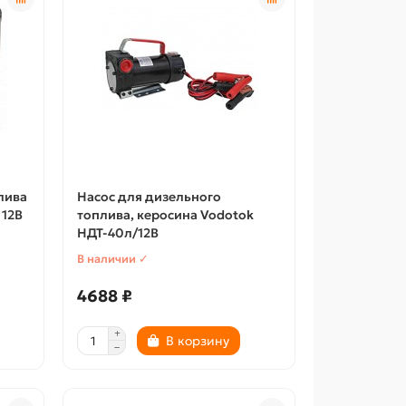
лива
Насос для дизельного
 12В
топлива, керосина Vodotok
НДТ-40л/12В
В наличии ✓
4688 ₽
В корзину