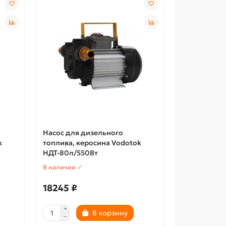
Насос для дизельного
k
топлива, керосина Vodotok
НДТ-80л/550Вт
В наличии ✓
18245 ₽
В корзину