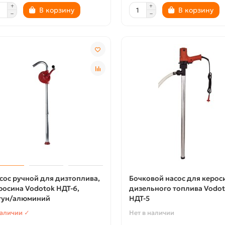
В корзину
В корзину
сос ручной для дизтоплива,
Бочковой насос для керос
росина Vodotok НДТ-6,
дизельного топлива Vodo
гун/алюминий
НДТ-5
наличии ✓
Нет в наличии