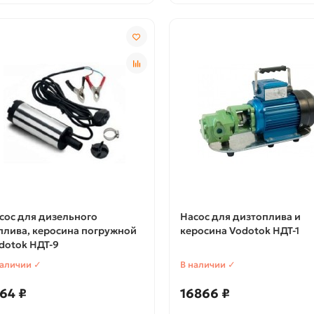
сос для дизельного
Насос для дизтоплива и
плива, керосина погружной
керосина Vodotok НДТ-1
dotok НДТ-9
наличии ✓
В наличии ✓
64 ₽
16866 ₽