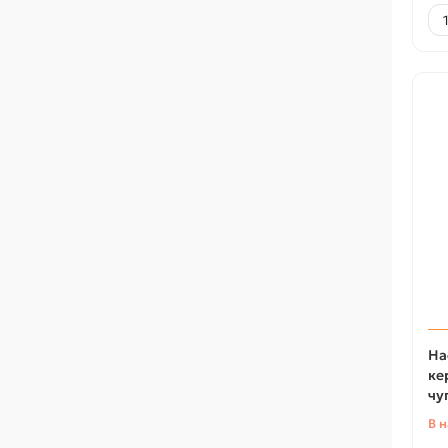
На
ке
чу
В 