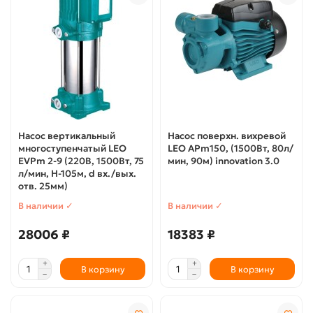
Насос вертикальный
Насос поверхн. вихревой
многоступенчатый LEO
LEO APm150, (1500Вт, 80л/
EVPm 2-9 (220В, 1500Вт, 75
мин, 90м) innovation 3.0
л/мин, Н-105м, d вх./вых.
отв. 25мм)
В наличии ✓
В наличии ✓
28006 ₽
18383 ₽
В корзину
В корзину