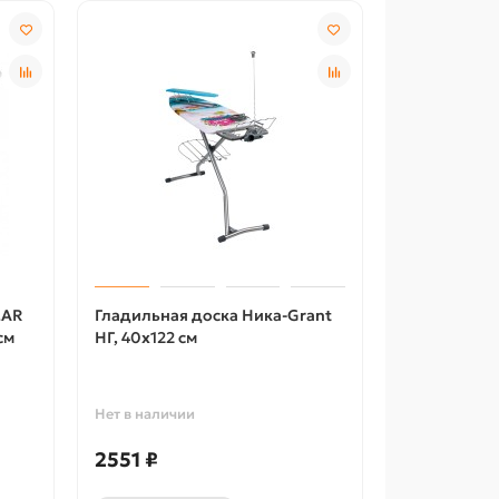
LAR
Гладильная доска Ника-Grant
см
НГ, 40х122 см
Нет в наличии
2551 ₽