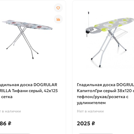
адильная доска DOGRULAR
Гладильная доска DOGRU
RILLA Тифани серый, 42х125
КапитолГри серый 38х120 
, сетка
тефлон/рукав/розетка с
удлинителем
т в наличии
Нет в наличии
86 ₽
2025 ₽