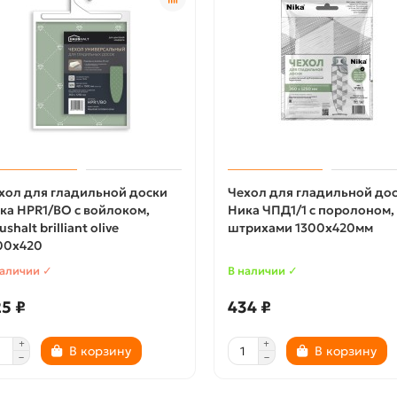
хол для гладильной доски
Чехол для гладильной до
ка HPR1/BO с войлоком,
Ника ЧПД1/1 с поролоном,
shalt brilliant olive
штрихами 1300х420мм
00х420
наличии ✓
В наличии ✓
5 ₽
434 ₽
В корзину
В корзину