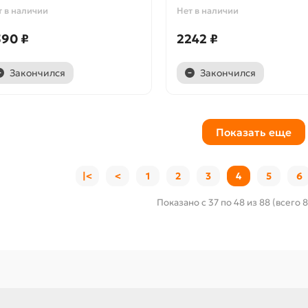
т в наличии
Нет в наличии
590 ₽
2242 ₽
Закончился
Закончился
Показать еще
|<
<
1
2
3
4
5
6
Показано с 37 по 48 из 88 (всего 