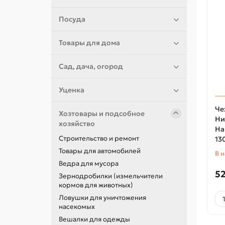
Посуда
Товары для дома
Сад, дача, огород
Уценка
Че
Хозтовары и подсобное
Ни
хозяйство
Hau
Строительство и ремонт
13
Товары для автомобилей
В 
Ведра для мусора
52
Зернодробилки (измельчители
кормов для животных)
Ловушки для уничтожения
насекомых
Вешалки для одежды