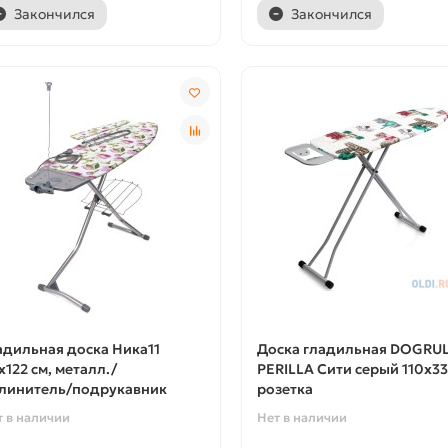
Закончился
Закончился
адильная доска Ника11
Доска гладильная DOGRU
х122 см, металл./
PERILLA Сити серый 110х33
линитель/подрукавник
розетка
т в наличии
Нет в наличии